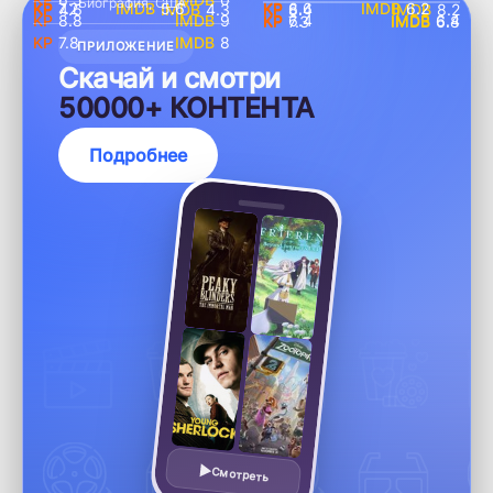
Биография
,
США
7.2
5.6
6.6
6.2
4.6
4.3
8.4
8.2
8.8
9
6.4
6.4
7.3
6.8
7.8
8
ПРИЛОЖЕНИЕ
Скачай и смотри
50000+ КОНТЕНТА
Подробнее
Смотреть