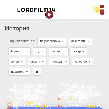
LORDFILM74
История
Отфильтровать по:
по умолчанию
Категория
Мульттип
год
тип м/ф
жанр
актер
страна
награды
качество
издатель
Острые козырьки:
Сёгун (2024)
Фильм
WEB-DL
Сериал
WEB-DLRip
По соображениям
Человек, который
Фильм
BDRip
Фильм
BDRip
Гладиатор (2000)
Министерство
Бессмертный человек
Фильм
BDRip
Фильм
WEB-DL
Драма
,
США
Будика: Королева
Унесенные ветром
совести (2016)
изменил всё (2011)
Фильм
BDRip
Фильм
BDRip
18+
18+
Список Шиндлера
Полноводная красная
неджентльменских дел
Фильм
(2026)
BDRip
Фильм
BDRip
История
,
США
18
18
Александр (2004)
Истребитель (2024)
воинов (2023)
(1939)
Фильм
BDRip
Фильм
WEB-DL
Биография
,
США
Драма
,
США
18
18
Игра в имитацию
8.0
8.6
(1993)
река (2023)
Фильм
WEB-DL
(2024)
Драма
,
Великобритания
18
12
Боевик
,
США
Боевик
,
Индия
Военный
,
Великобритания
Мелодрама
,
США
18
18+
8.5
8.5
(2014)
Биография
,
США
История
,
Китай
18
Боевик
,
США
16
8.2
8.1
7.7
7.6
18
6.5
0